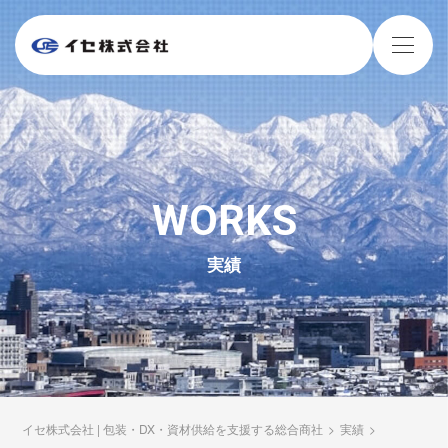
WORKS
実績
イセ株式会社 | 包装・DX・資材供給を支援する総合商社
>
実績
>