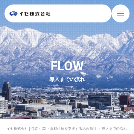
FLOW
導入までの流れ
イセ株式会社 | 包装・DX・資材供給を支援する総合商社
>
導入までの流れ