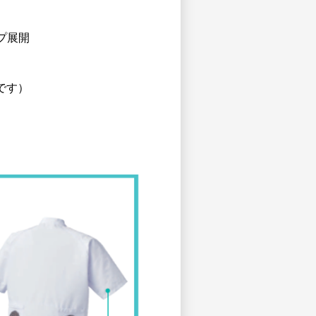
プ展開
です）