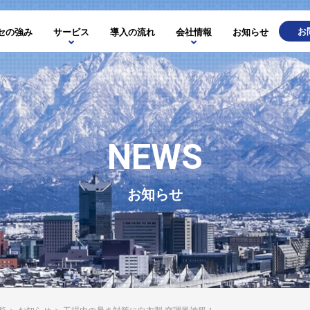
お
セの強み
サービス
導入の流れ
会社情報
お知らせ
NEWS
お知らせ
覧
>
お知らせ
>
工場内の暑さ対策に白衣型 空調風神服！