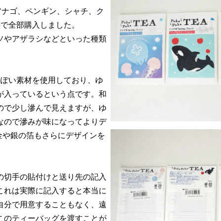
アナゴ、ペンギン、シャチ、ク
ので全部購入しました。
ソやアザラシなどといった種類
っぽい素材を使用しており、ゆ
が入っているという点です。和
ので少し滲んで見えますが、ゆ
なので滲みが味になってよりデ
金や銀の箔もさらにデザインを
の切手の貼付けと送り先の記入
これは実際に記入すると本当に
自分で用意することもなく、遠
このティーバッグを渡すことが