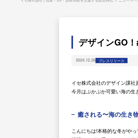
デザインGO！
2024.12.26
プレスリリース
イセ株式会社のデザイン課社
今月はぷかぷか可愛い海の生
癒される〜海の生き物
こんにちは!本格的な冬がやっ