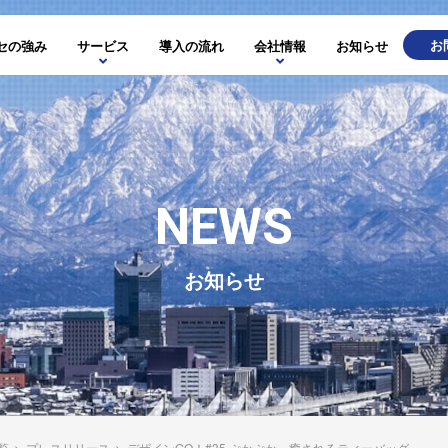
お
セの強み
サービス
導入の流れ
会社情報
お知らせ
NEWS
お知らせ
覧
>
プレスリリース
>
デザインGO！#35 ぷかぷか～癒されるティーバッグ