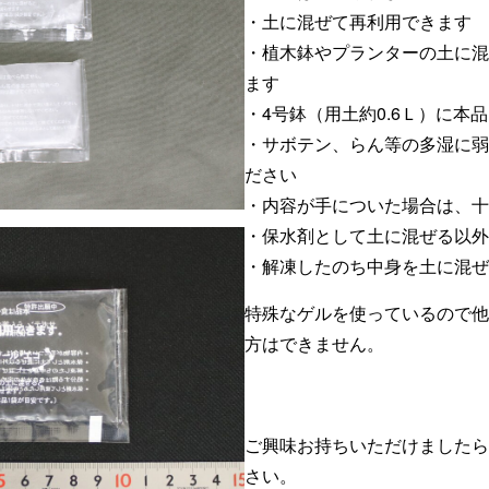
・土に混ぜて再利用できます
・植木鉢やプランターの土に混
ます
・4号鉢（用土約0.6Ｌ）に本
・サボテン、らん等の多湿に弱
ださい
・内容が手についた場合は、十
・保水剤として土に混ぜる以外
・解凍したのち中身を土に混ぜ
特殊なゲルを使っているので他
方はできません。
ご興味お持ちいただけましたら
さい。