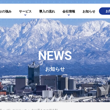
お
セの強み
サービス
導入の流れ
会社情報
お知らせ
NEWS
お知らせ
覧
>
プレスリリース
>
土に還るエコ保冷剤