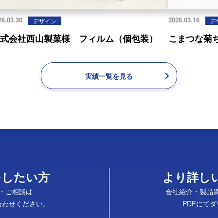
26.03.30
2026.03.16
デザイン
デ
株式会社西山製菓様 フィルム（個包装）
こまつな菊
実績一覧を見る
をしたい方
より詳し
・ご相談は
会社紹介・製品
合わせください。
PDFにて