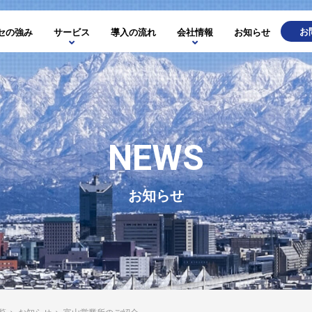
お
セの強み
サービス
導入の流れ
会社情報
お知らせ
NEWS
お知らせ
覧
>
お知らせ
>
富山営業所のご紹介