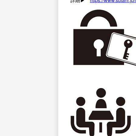
詳細▶︎
https://www.sutani.jp