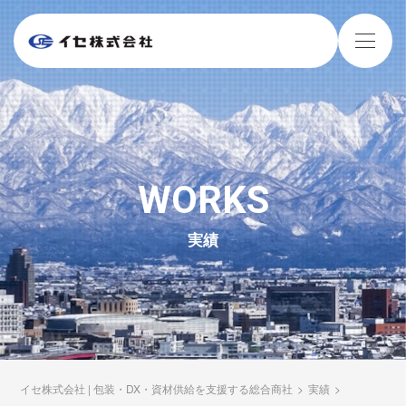
WORKS
実績
イセ株式会社 | 包装・DX・資材供給を支援する総合商社
>
実績
>