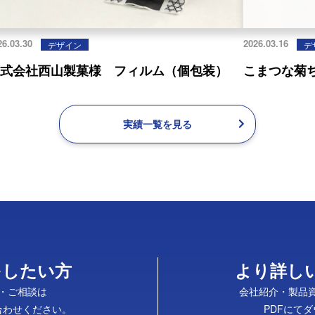
26.03.30
2026.03.16
デザイン
デ
株式会社西山製菓様 フィルム（個包装）
こまつな菊
実績一覧を見る
をしたい方
より詳し
・ご相談は
会社紹介・製品
合わせください。
PDFにて