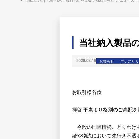
当社納入製品
2026.03.16
お知らせ
プレスリリ
お取引様各位
拝啓 平素より格別のご高配
今般の国際情勢、とりわけ中
給や物流において先行き不透