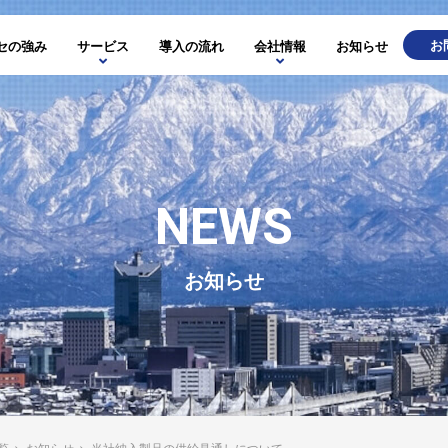
お
セの強み
サービス
導入の流れ
会社情報
お知らせ
NEWS
お知らせ
覧
>
お知らせ
>
当社納入製品の供給見通しについて